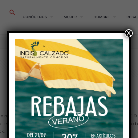
Buscar:
CONÓCENOS
MUJER
HOMBRE
REBA
X
Inicio
General
Viaje a Pirmasens 2
mos asistido a la sede central de CAPRICE®
da en el estado federado de Renania-Palatinad
lección PRIMAVERA/VERANO 2024.