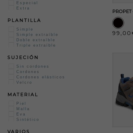
en
Especial
la
Extra
PROPET –
página
PLANTILLA
de
Simple
produc
99,00
Simple extraíble
Doble extraíble
Este
Triple extraíble
produc
tiene
SUJECIÓN
múltipl
Sin cordones
Cordones
variant
Cordones elásticos
Las
Velcro
opcion
se
MATERIAL
puede
Piel
Malla
elegir
Eva
en
Sintético
la
página
VARIOS