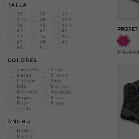
TALLA
35
36
37
37½
38
38½
39
40
40½
PROPET 
41
42
43
44
45
46
47
48
49
50
51
110,00
COLORES
Este
produc
Amarillo
Azul
Beige
Blanco
tiene
Celeste
Gris
múltipl
Lila
Marrón
Mostaza
Naranja
variant
Negro
Plata
Las
Rojo
Rosa
opcion
Verde
se
ANCHO
puede
Normal
elegir
Medio