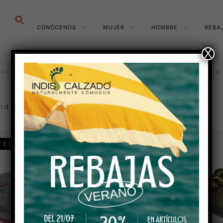
Buscar:
CONÓCENOS
MUJER
HOMBRE
REBA
X
nicio
Menú – Tienda Indiscalzado
Página
ndo 21–40 de 142 resultados
FERTA
20 %