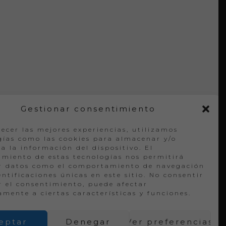
Gestionar consentimiento
recer las mejores experiencias, utilizamos
gías como las cookies para almacenar y/o
a la información del dispositivo. El
imiento de estas tecnologías nos permitirá
r datos como el comportamiento de navegación
entificaciones únicas en este sitio. No consentir
ar el consentimiento, puede afectar
amente a ciertas características y funciones.
eptar
Denegar
Ver preferencias