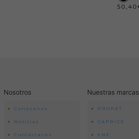
produc
50,40
Este
produc
tiene
múltipl
variant
Las
opcion
se
puede
elegir
Nosotros
Nuestras marcas
en
la
Conócenos
PROPÉT
página
de
Noticias
CAPRICE
produc
Contáctanos
ENE