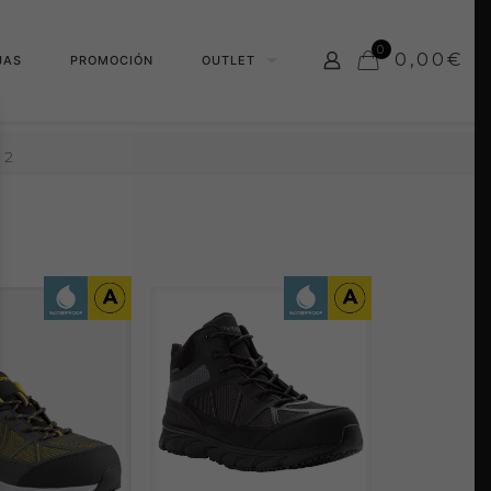
0
0,00
€
JAS
PROMOCIÓN
OUTLET
 2