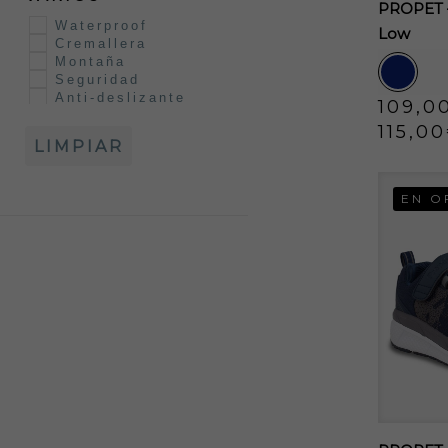
PROPET –
de
Waterproof
Low
Cremallera
produc
Montaña
Seguridad
Anti-deslizante
109,0
115,00
LIMPIAR
Este
produc
EN O
tiene
múltipl
variant
Las
opcion
se
puede
elegir
en
la