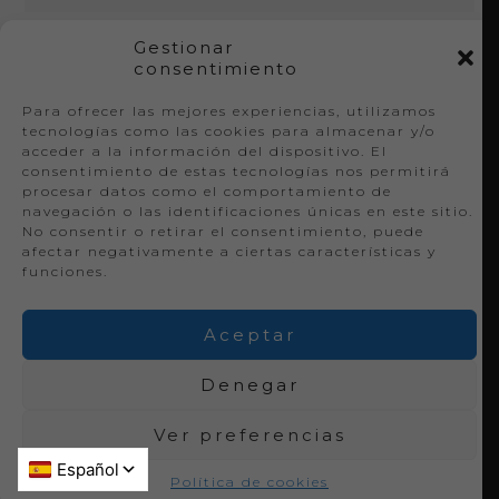
Gestionar
consentimiento
Te ayudamos
Para ofrecer las mejores experiencias, utilizamos
tecnologías como las cookies para almacenar y/o
Guía tallas – anchos
acceder a la información del dispositivo. El
consentimiento de estas tecnologías nos permitirá
procesar datos como el comportamiento de
navegación o las identificaciones únicas en este sitio.
No consentir o retirar el consentimiento, puede
afectar negativamente a ciertas características y
funciones.
Aceptar
2026 Indis Calzado - Naturalmente cómodos
(info@indiscalzado.com - C/Mirabuenos 5B,
Denegar
03610 Petrer, Alicante, España)
Ver preferencias
Política de cookies