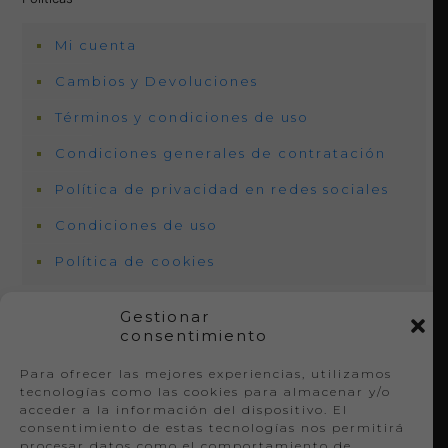
Mi cuenta
Cambios y Devoluciones
Términos y condiciones de uso
Condiciones generales de contratación
Política de privacidad en redes sociales
Condiciones de uso
Política de cookies
Gestionar
consentimiento
Te ayudamos
Para ofrecer las mejores experiencias, utilizamos
tecnologías como las cookies para almacenar y/o
Guía tallas – anchos
acceder a la información del dispositivo. El
consentimiento de estas tecnologías nos permitirá
procesar datos como el comportamiento de